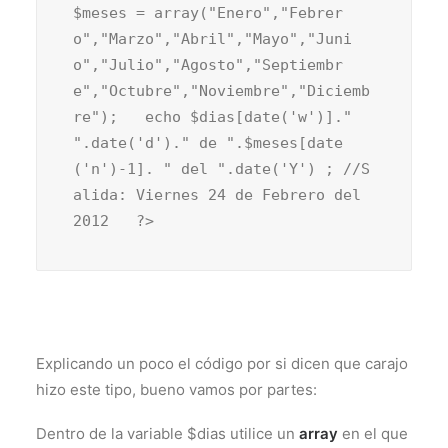
$meses = array("Enero","Febrer
o","Marzo","Abril","Mayo","Juni
o","Julio","Agosto","Septiembr
e","Octubre","Noviembre","Diciemb
re");   echo $dias[date('w')]." 
".date('d')." de ".$meses[date
('n')-1]. " del ".date('Y') ; //S
alida: Viernes 24 de Febrero del 
2012   ?>
Explicando un poco el código por si dicen que carajo
hizo este tipo, bueno vamos por partes:
Dentro de la variable $dias utilice un
array
en el que